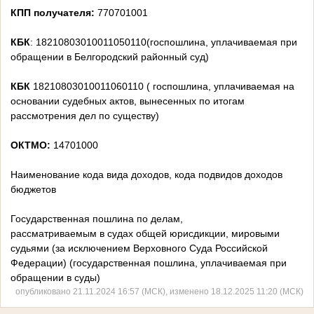
КПП получателя:
770701001
КБК
: 18210803010011050110(госпошлина, уплачиваемая при
обращении в Белгородский районный суд)
КБК
18210803010011060110 ( госпошлина, уплачиваемая на
основании судебных актов, вынесенных по итогам
рассмотрения дел по существу)
ОКТМО:
14701000
Наименование кода вида доходов, кода подвидов доходов
бюджетов
Государственная пошлина по делам,
рассматриваемым в судах общей юрисдикции, мировыми
судьями (за исключением Верховного Суда Российской
Федерации) (государственная пошлина, уплачиваемая при
обращении в суды)
опубликовано 21.11.2024 16:57 (МСК), изменено 18.12.2025 11:20 (МСК)