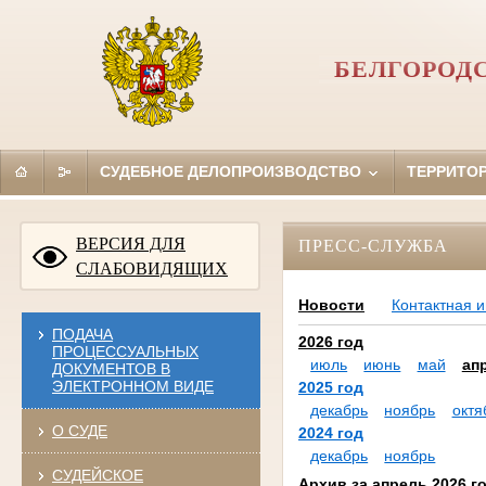
БЕЛГОРОД
СУДЕБНОЕ ДЕЛОПРОИЗВОДСТВО
ТЕРРИТО
ВЕРСИЯ ДЛЯ
ПРЕСС-СЛУЖБА
СЛАБОВИДЯЩИХ
Новости
Контактная 
ПОДАЧА
2026 год
ПРОЦЕССУАЛЬНЫХ
июль
июнь
май
ап
ДОКУМЕНТОВ В
ЭЛЕКТРОННОМ ВИДЕ
2025 год
декабрь
ноябрь
октя
О СУДЕ
2024 год
декабрь
ноябрь
СУДЕЙСКОЕ
Архив за апрель 2026 г