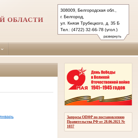
308009, Белгородская обл.,
г. Белгород,
Й ОБЛАСТИ
ул. Князя Трубецкого, д. 35 Б
Тел.: (4722) 32-66-78 (угол.)
32-60-51 (гражд.)
развернуть
27-65-32 (ф.)
belgorodsky.blg@sudrf.ru
январь
Запросы ОПФР по постановлению
Правительства РФ от 28.06.2021 №
1037